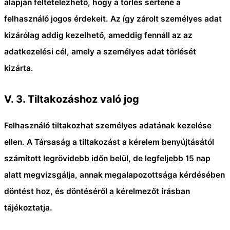
alapján feltételezhető, hogy a törlés sértené a
felhasználó jogos érdekeit. Az így zárolt személyes adat
kizárólag addig kezelhető, ameddig fennáll az az
adatkezelési cél, amely a személyes adat törlését
kizárta.
V. 3
.
Tiltakozáshoz való jog
Felhasználó tiltakozhat személyes adatának kezelése
ellen. A Társaság a tiltakozást a kérelem benyújtásától
számított legrövidebb időn belül, de legfeljebb 15 nap
alatt megvizsgálja, annak megalapozottsága kérdésében
döntést hoz, és döntéséről a kérelmezőt írásban
tájékoztatja.