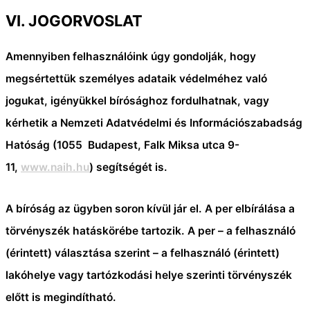
VI. JOGORVOSLAT
Amennyiben felhasználóink úgy gondolják, hogy
megsértettük személyes adataik védelméhez való
jogukat, igényükkel bírósághoz fordulhatnak, vagy
kérhetik a Nemzeti Adatvédelmi és Információszabadság
Hatóság (1055 Budapest, Falk Miksa utca 9-
11,
www.naih.hu
) segítségét is.
A bíróság az ügyben soron kívül jár el. A per elbírálása a
törvényszék hatáskörébe tartozik. A per – a felhasználó
(érintett) választása szerint – a felhasználó (érintett)
lakóhelye vagy tartózkodási helye szerinti törvényszék
előtt is megindítható.