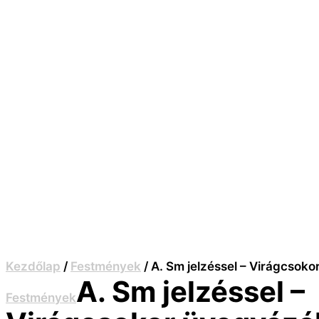
Kezdőlap
/
Festmények
/ A. Sm jelzéssel – Virágcsok
A. Sm jelzéssel –
Festmények