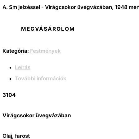
A. Sm jelzéssel - Virágcsokor üvegvázában, 1948 me
MEGVÁSÁROLOM
Kategória:
Festmények
Leírás
További információk
3104
Virágcsokor üvegvázában
Olaj, farost