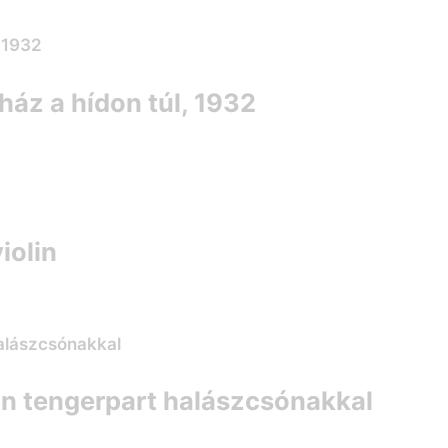
ház a hídon túl, 1932
iolin
án tengerpart halászcsónakkal