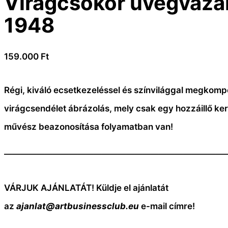
Virágcsokor üvegvázá
1948
159.000
Ft
Régi, kiváló ecsetkezeléssel és színvilággal megkomp
virágcsendélet ábrázolás, mely csak egy hozzáillő ker
művész beazonosítása folyamatban van!
———————————————————————————
VÁRJUK AJÁNLATÁT! Küldje el ajánlatát
az
ajanlat@artbusinessclub.eu
e-mail címre!