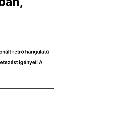
ban,
onált retró hangulatú
etezést igényel! A
————————————