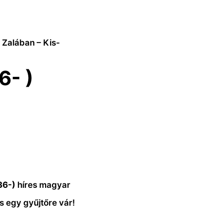
a Zalában – Kis-
6- )
36-)
híres magyar
s egy gyűjtőre vár!