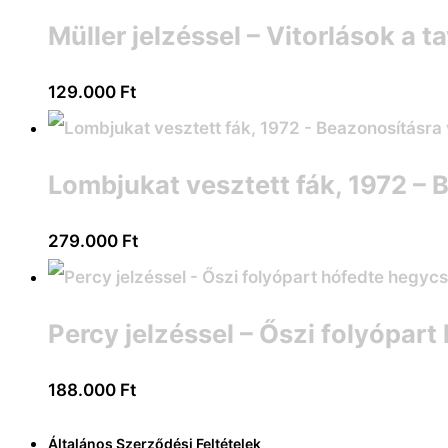
Müller jelzéssel – Vitorlások a t
129.000
Ft
Lombjukat vesztett fák, 1972 –
279.000
Ft
Percy jelzéssel – Őszi folyópar
188.000
Ft
Általános Szerződési Feltételek