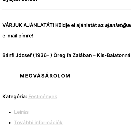
—————————————————————————
VÁRJUK AJÁNLATÁT! Küldje el ajánlatát az
ajanlat@a
e-mail címre!
Bánfi József (1936- ) Öreg fa Zalában – Kis-Balatonn
MEGVÁSÁROLOM
Kategória:
Festmények
Leírás
További információk