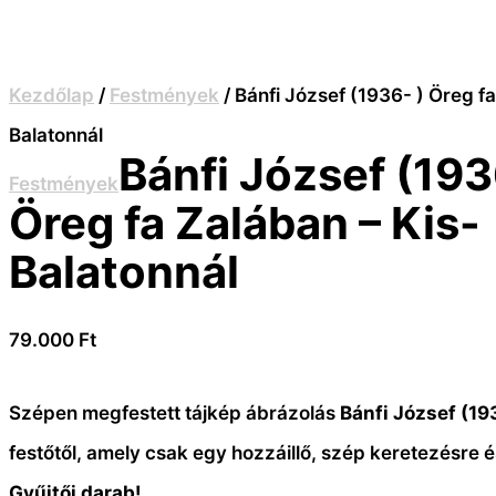
Kezdőlap
/
Festmények
/ Bánfi József (1936- ) Öreg f
Balatonnál
Bánfi József (193
Festmények
Öreg fa Zalában – Kis-
Balatonnál
79.000
Ft
Szépen megfestett tájkép ábrázolás
Bánfi József (19
festőtől, amely csak egy hozzáillő, szép keretezésre é
Gyűjtői darab!