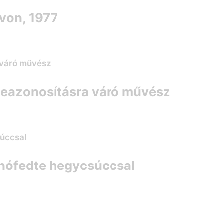
avon, 1977
 Beazonosításra váró művész
t hófedte hegycsúccsal