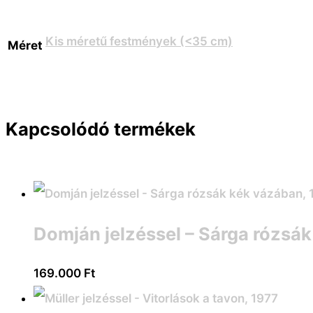
Kis méretű festmények (<35 cm)
Méret
Kapcsolódó termékek
Domján jelzéssel – Sárga rózsá
169.000
Ft