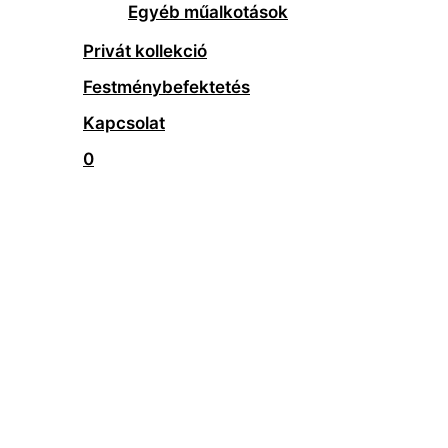
Egyéb műalkotások
Privát kollekció
Festménybefektetés
Kapcsolat
0