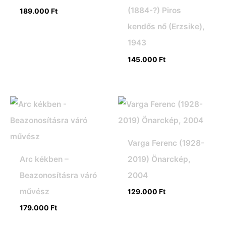
(1884-?) Piros
189.000
Ft
kendős nő (Erzsike),
1943
145.000
Ft
Varga Ferenc (1928-
Arc kékben –
2019) Önarckép,
Beazonosításra váró
2004
művész
129.000
Ft
179.000
Ft