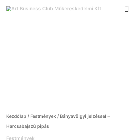
Ugrás
FŐ
a
tartalomra
Bányavölgyi
jelzéssel
-
Harcsabajszú
pipás
mennyiség
Kezdőlap
/
Festmények
/ Bányavölgyi jelzéssel –
Harcsabajszú pipás
Festmények