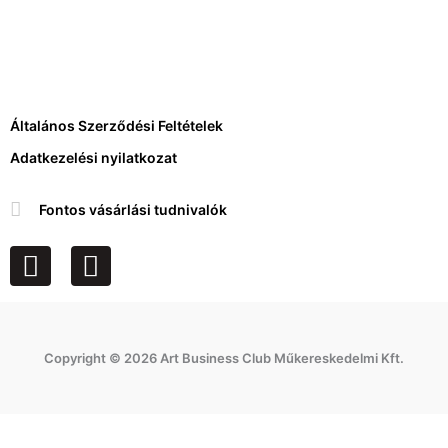
Általános Szerződési Feltételek
Adatkezelési nyilatkozat
Fontos vásárlási tudnivalók
F
I
a
n
c
s
e
t
Copyright © 2026 Art Business Club Műkereskedelmi Kft.
b
a
o
g
o
r