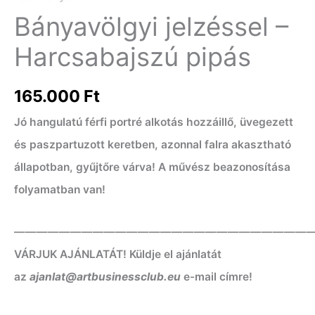
Bányavölgyi jelzéssel –
Harcsabajszú pipás
165.000
Ft
Jó hangulatú férfi portré alkotás hozzáillő, üvegezett
és paszpartuzott keretben, azonnal falra akasztható
állapotban, gyűjtőre várva! A művész beazonosítása
folyamatban van!
——————————————————————————
VÁRJUK AJÁNLATÁT! Küldje el ajánlatát
az
ajanlat@artbusinessclub.eu
e-mail címre!