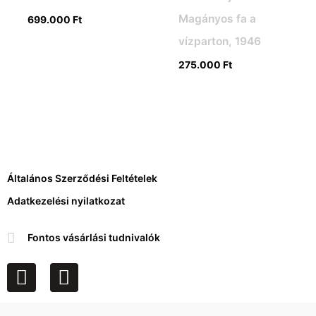
Magányos fa a
699.000
Ft
vízparton, 1946
275.000
Ft
Általános Szerződési Feltételek
Adatkezelési nyilatkozat
Fontos vásárlási tudnivalók
F
I
a
n
c
s