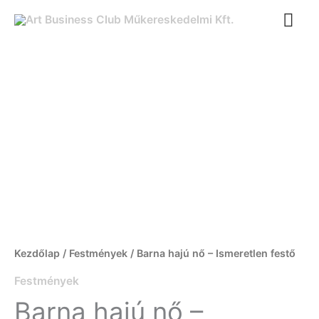
Ugrás
FŐ
a
tartalomra
Barna
hajú
nő
-
Ismeretlen
festő
mennyiség
Kezdőlap
/
Festmények
/ Barna hajú nő – Ismeretlen festő
Festmények
Barna hajú nő –