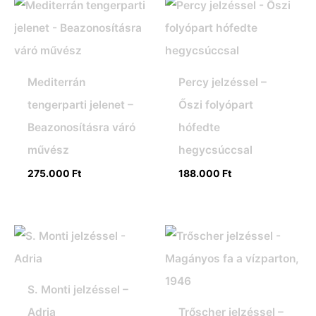
Mediterrán
Percy jelzéssel –
tengerparti jelenet –
Őszi folyópart
Beazonosításra váró
hófedte
művész
hegycsúccsal
275.000
Ft
188.000
Ft
S. Monti jelzéssel –
Adria
Trőscher jelzéssel –