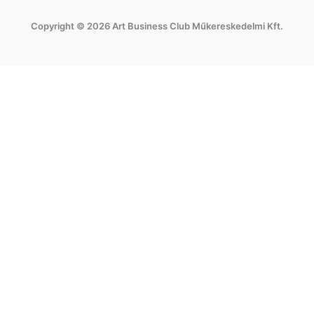
e
t
Copyright © 2026 Art Business Club Műkereskedelmi Kft.
b
a
o
g
o
r
k
a
m