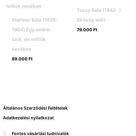
Tassy Béla (1942- )
Stettner Béla (1928-
Bíróság előtt
1984) Egy ember
79.000
Ft
szól, de milliók
nevében
89.000
Ft
Általános Szerződési Feltételek
Adatkezelési nyilatkozat
Fontos vásárlási tudnivalók