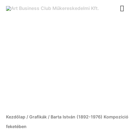
Ugrás
FŐ
a
tartalomra
Barta
István
(1892-
1976)
Kompozíció
feketében
mennyiség
Kezdőlap
/
Grafikák
/ Barta István (1892-1976) Kompozíció
feketében