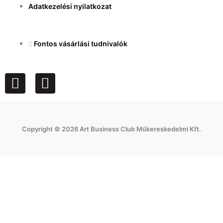
Adatkezelési nyilatkozat
Fontos vásárlási tudnivalók
F
I
a
n
c
s
e
t
Copyright © 2026 Art Business Club Műkereskedelmi Kft.
b
a
o
g
o
r
k
a
m