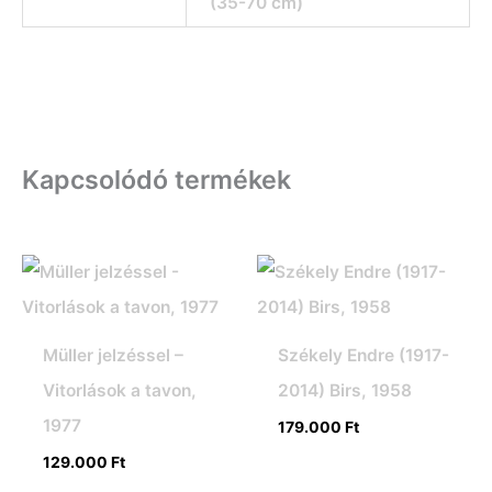
(35-70 cm)
Kapcsolódó termékek
Müller jelzéssel –
Székely Endre (1917-
Vitorlások a tavon,
2014) Birs, 1958
1977
179.000
Ft
129.000
Ft