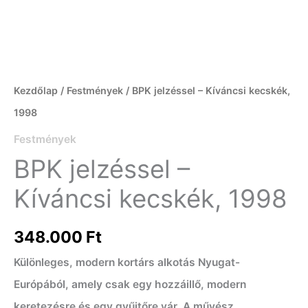
Kezdőlap
/
Festmények
/ BPK jelzéssel – Kíváncsi kecskék,
1998
Festmények
BPK jelzéssel –
Kíváncsi kecskék, 1998
348.000
Ft
Különleges, modern kortárs alkotás Nyugat-
Európából, amely csak egy hozzáillő, modern
keretezésre és egy gyűjtőre vár. A művész