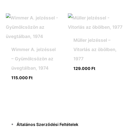
Müller jelzéssel –
Wimmer A. jelzéssel
Vitorlás az öbölben,
– Gyümölcsözön az
1977
üvegtálban, 1974
129.000
Ft
115.000
Ft
Általános Szerződési Feltételek