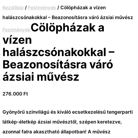
Kezdőlap
/
Festmények
/ Cölöpházak a vízen
halászcsónakokkal – Beazonosításra váró ázsiai művész
Cölöpházak a
Festmények
vízen
halászcsónakokkal –
Beazonosításra váró
ázsiai művész
276.000
Ft
Gyönyörű színvilágú és kiváló ecsetkezelésű tengerparti
látkép-életkép ázsiai művésztől, szépen keretezve,
azonnal falra akasztható állapotban! A művész