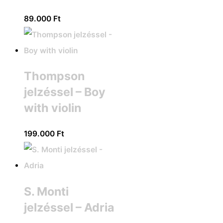
89.000
Ft
Thompson
jelzéssel – Boy
with violin
199.000
Ft
S. Monti
jelzéssel – Adria