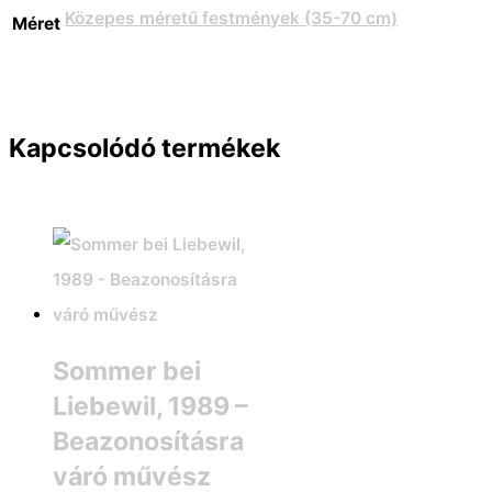
Közepes méretű festmények (35-70 cm)
Méret
Kapcsolódó termékek
Sommer bei
Liebewil, 1989 –
Beazonosításra
váró művész