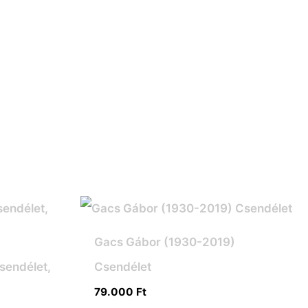
Gacs Gábor (1930-2019)
sendélet,
Csendélet
79.000
Ft