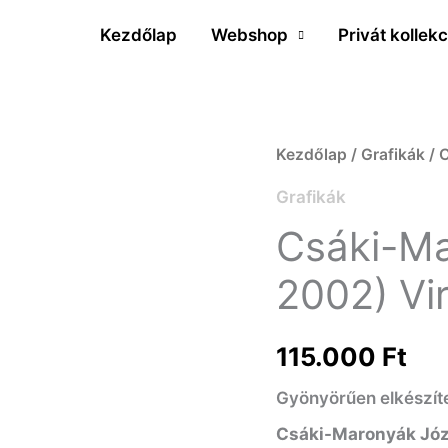
Kezdőlap
Webshop
Privát kollekc
Csáki-
Kezdőlap
/
Grafikák
/ 
Maronyák
Grafikák
József
Csáki-Ma
(1910-
2002) Vi
2002)
Virágcsendélet
115.000
Ft
mennyiség
Gyönyörűen elkészítet
Csáki-Maronyák Jó