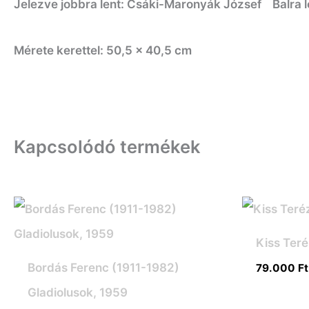
Jelezve jobbra lent: Csáki-Maronyák József Balra l
Mérete kerettel: 50,5 x 40,5 cm
Kapcsolódó termékek
Kiss Teré
Bordás Ferenc (1911-1982)
79.000
Ft
Gladiolusok, 1959