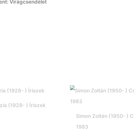
ent: Virágcsendélet
zia (1928- ) Íriszek
Simon Zoltán (1950- ) C
1983