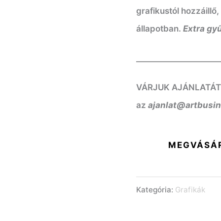
grafikustól hozzáillő
állapotban.
Extra gyű
——————————
VÁRJUK AJÁNLATÁT! K
az
ajanlat@artbusi
MEGVÁSÁ
Kategória:
Grafikák