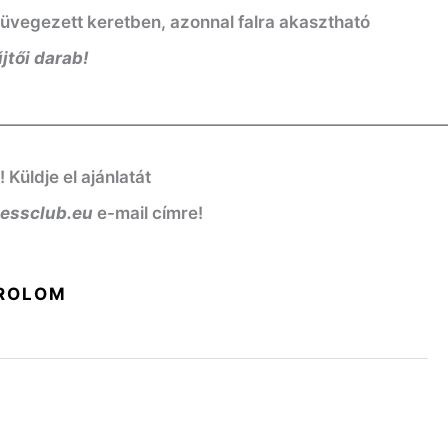
, üvegezett keretben, azonnal falra akasztható
jtői darab!
————————————————————————————
üldje el ajánlatát
nessclub.eu
e-mail címre!
ROLOM