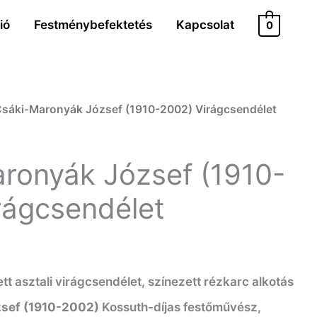
ió
Festménybefektetés
Kapcsolat
0
Csáki-Maronyák József (1910-2002) Virágcsendélet
ronyák József (1910-
rágcsendélet
t asztali virágcsendélet, színezett rézkarc alkotás
zsef (1910-2002)
Kossuth-díjas festőművész,