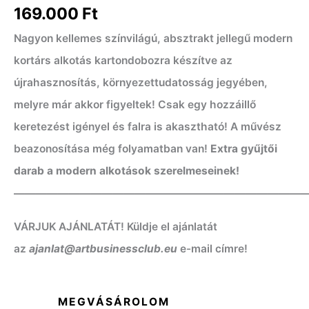
169.000
Ft
Nagyon kellemes színvilágú, absztrakt jellegű modern
kortárs alkotás kartondobozra készítve az
újrahasznosítás, környezettudatosság jegyében,
melyre már akkor figyeltek! Csak egy hozzáillő
keretezést igényel és falra is akasztható! A művész
beazonosítása még folyamatban van!
Extra gyűjtői
darab a modern alkotások szerelmeseinek!
——————————————————————————
VÁRJUK AJÁNLATÁT! Küldje el ajánlatát
az
ajanlat@artbusinessclub.eu
e-mail címre!
MEGVÁSÁROLOM