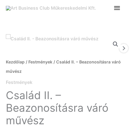
Ugrás
FŐ
a
tartalomra
Család
II.
-
Kezdőlap
/
Festmények
/ Család II. – Beazonosításra váró
Beazonosításra
művész
váró
Festmények
művész
Család II. –
mennyiség
Beazonosításra váró
művész