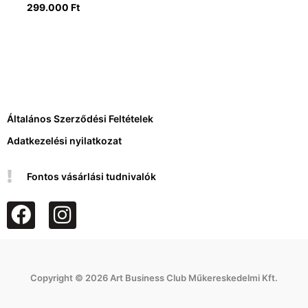
299.000
Ft
Általános Szerződési Feltételek
Adatkezelési nyilatkozat
Fontos vásárlási tudnivalók
F
I
a
n
c
s
e
t
Copyright © 2026 Art Business Club Műkereskedelmi Kft.
b
a