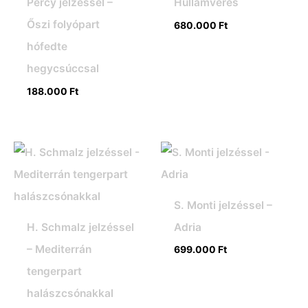
Percy jelzéssel –
Hullámverés
Őszi folyópart
680.000
Ft
hófedte
hegycsúccsal
188.000
Ft
S. Monti jelzéssel –
H. Schmalz jelzéssel
Adria
– Mediterrán
699.000
Ft
tengerpart
halászcsónakkal