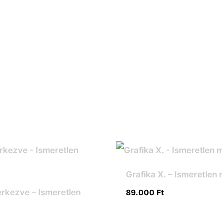
Grafika X. – Ismeretlen
erkezve – Ismeretlen
89.000
Ft