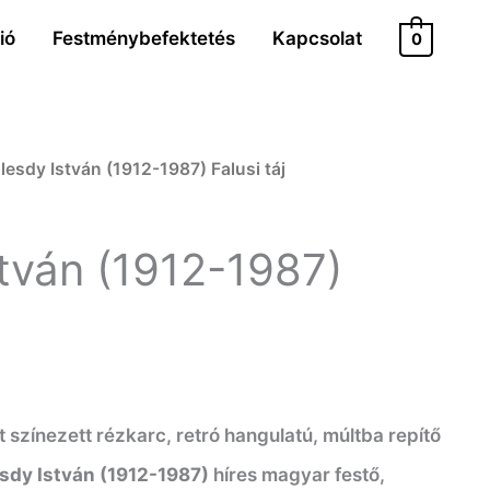
ió
Festménybefektetés
Kapcsolat
0
lesdy István (1912-1987) Falusi táj
stván (1912-1987)
 színezett rézkarc, retró hangulatú, múltba repítő
sdy István (1912-1987)
híres magyar festő,