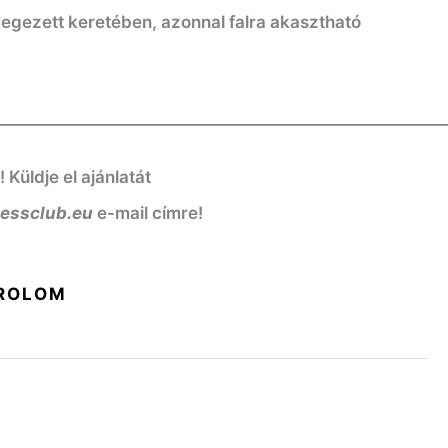
üvegezett keretében, azonnal falra akasztható
——————————————————————————
üldje el ajánlatát
nessclub.eu
e-mail címre!
ROLOM