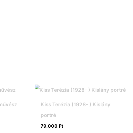
 művész
Kiss Terézia (1928- ) Kislány
portré
79.000
Ft