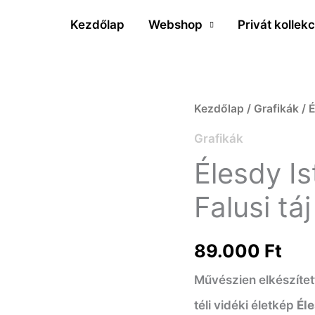
Kezdőlap
Webshop
Privát kollekc
Élesdy
Kezdőlap
/
Grafikák
/ É
István
Grafikák
(1912-
Élesdy I
1987)
Falusi táj
Falusi
táj
89.000
Ft
mennyiség
Művészien elkészített
téli vidéki életkép
Éle