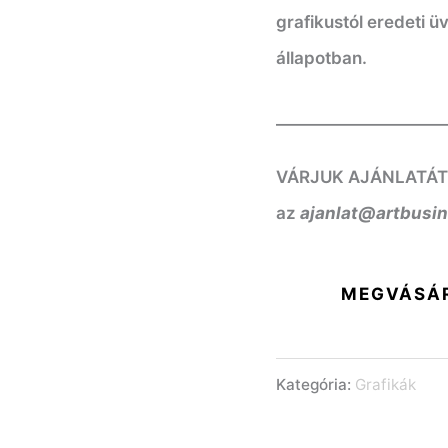
grafikustól eredeti 
állapotban.
——————————
VÁRJUK AJÁNLATÁT! K
az
ajanlat@artbusi
MEGVÁSÁ
Kategória:
Grafikák