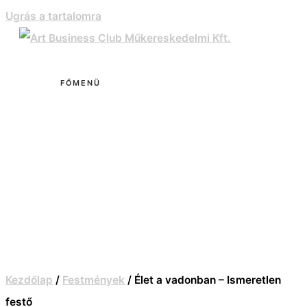
Ugrás a tartalomra
FŐMENÜ
Kezdőlap
/
Festmények
/ Élet a vadonban – Ismeretlen
festő