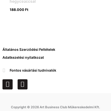
hegycsúccsal
188.000
Ft
Általános Szerződési Feltételek
Adatkezelési nyilatkozat
Fontos vásárlási tudnivalók
F
I
a
n
c
s
e
t
Copyright © 2026 Art Business Club Műkereskedelmi Kft.