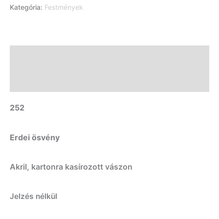
Kategória:
Festmények
Leírás
További információk
252
Erdei ösvény
Akril, kartonra kasírozott vászon
Jelzés nélkül