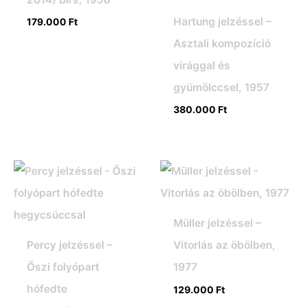
Hartung jelzéssel –
179.000
Ft
Asztali kompozíció
virággal és
gyümölccsel, 1957
380.000
Ft
Müller jelzéssel –
Percy jelzéssel –
Vitorlás az öbölben,
Őszi folyópart
1977
hófedte
129.000
Ft