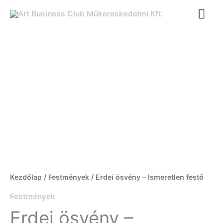
Ugrás
FŐ
a
tartalomra
Erdei
ösvény
-
Ismeretlen
festő
mennyiség
Kezdőlap
/
Festmények
/ Erdei ösvény – Ismeretlen festő
Festmények
Erdei ösvény –