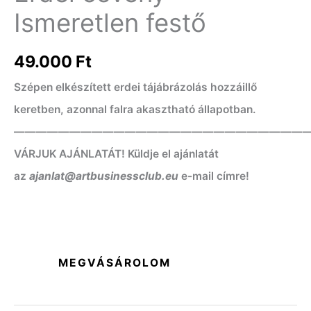
Ismeretlen festő
49.000
Ft
Szépen elkészített erdei tájábrázolás hozzáillő
keretben, azonnal falra akasztható állapotban.
——————————————————————————
VÁRJUK AJÁNLATÁT! Küldje el ajánlatát
az
ajanlat@artbusinessclub.eu
e-mail címre!
MEGVÁSÁROLOM