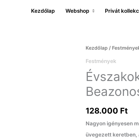
Kezdőlap
Webshop
Privát kollekc
Évszakok
Kezdőlap
/
Festménye
II.
Festmények
–
Évszakok 
Nyár
Beazonos
-
Beazonosításra
128.000
Ft
váró
Nagyon igényesen meg
művész
üvegezett keretben, 
mennyiség