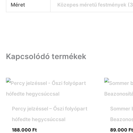
Méret
Közepes méretű festmények (
Kapcsolódó termékek
Percy jelzéssel – Őszi folyópart
Sommer b
hófedte hegycsúccsal
Beazonos
188.000
Ft
89.000
F