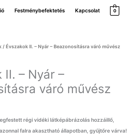
ió
Festménybefektetés
Kapcsolat
0
k
/ Évszakok II. – Nyár – Beazonosításra váró művész
II. – Nyár –
ításra váró művész
festett régi vidéki látképábrázolás hozzáillő,
azonnal falra akasztható állapotban, gyűjtőre várva!