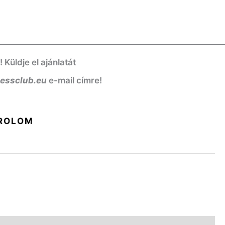
——————————————————————————
üldje el ajánlatát
nessclub.eu
e-mail címre!
ROLOM