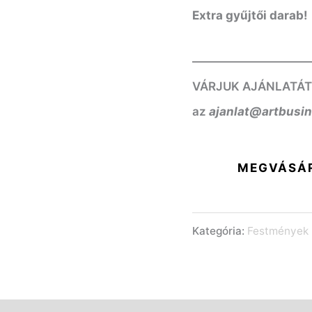
Extra gyűjtői darab!
——————————
VÁRJUK AJÁNLATÁT! K
az
ajanlat@artbusi
MEGVÁSÁ
Kategória:
Festmények