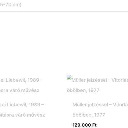
35-70 cm)
ei Liebewil, 1989 –
Müller jelzéssel – Vitorl
ításra váró művész
öbölben, 1977
t
129.000
Ft