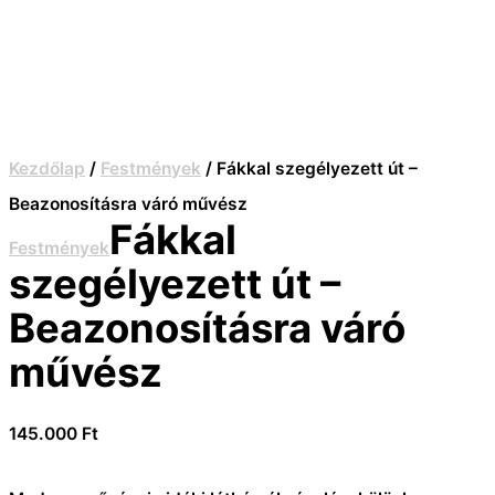
Kezdőlap
/
Festmények
/ Fákkal szegélyezett út –
Beazonosításra váró művész
Fákkal
Festmények
szegélyezett út –
Beazonosításra váró
művész
145.000
Ft