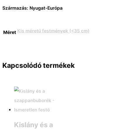
Származás: Nyugat-Európa
Kis méretű festmények (<35 cm)
Méret
Kapcsolódó termékek
Kislány és a