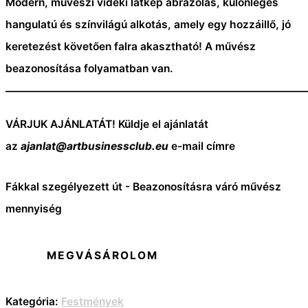
Modern, művészi vidéki látkép ábrázolás, különleges
hangulatú és színvilágú alkotás, amely egy hozzáillő, jó
keretezést követően falra akasztható! A művész
beazonosítása folyamatban van.
———————————————————————————
VÁRJUK AJÁNLATÁT! Küldje el ajánlatát
az
ajanlat@artbusinessclub.eu
e-mail címre
Fákkal szegélyezett út - Beazonosításra váró művész
mennyiség
MEGVÁSÁROLOM
Kategória:
Festmények