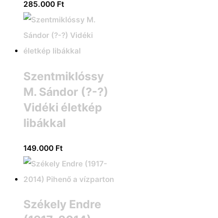
285.000
Ft
Szentmiklóssy
M. Sándor (?-?)
Vidéki életkép
libákkal
149.000
Ft
Székely Endre