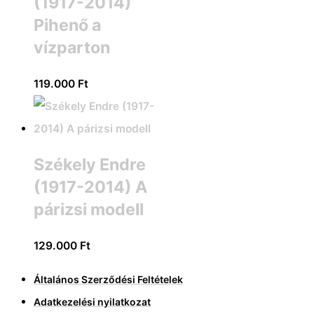
(1917-2014)
Pihenő a
vízparton
119.000
Ft
Székely Endre
(1917-2014) A
párizsi modell
129.000
Ft
Általános Szerződési Feltételek
Adatkezelési nyilatkozat