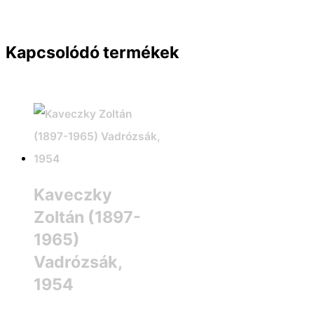
Kapcsolódó termékek
Kaveczky
Zoltán (1897-
1965)
Vadrózsák,
1954