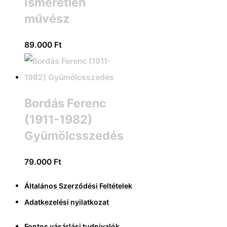
Ismeretlen
művész
89.000
Ft
Bordás Ferenc
(1911-1982)
Gyümölcsszedés
79.000
Ft
Általános Szerződési Feltételek
Adatkezelési nyilatkozat
Fontos vásárlási tudnivalók