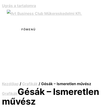
Ugrás a tartalomra
FŐMENÜ
Kezdőlap
/
Grafikák
/ Gésák – Ismeretlen művész
Gésák – Ismeretlen
Grafikák
művész