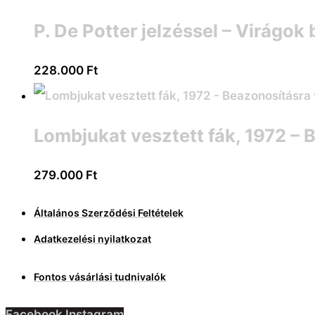
P. De Potter jelzéssel – Virágo
228.000
Ft
Lombjukat vesztett fák, 1972 –
279.000
Ft
Általános Szerződési Feltételek
Adatkezelési nyilatkozat
Fontos vásárlási tudnivalók
Facebook
Instagram