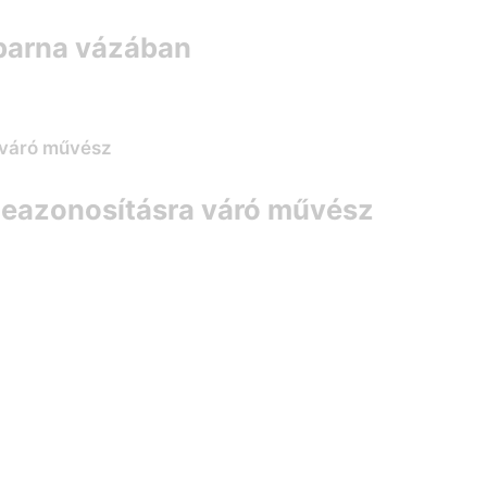
k barna vázában
 Beazonosításra váró művész