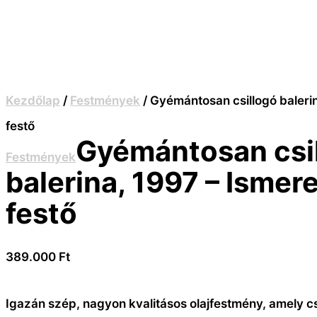
Kezdőlap
/
Festmények
/ Gyémántosan csillogó balerin
festő
Gyémántosan csi
Festmények
balerina, 1997 – Ismer
festő
389.000
Ft
Igazán szép, nagyon kvalitásos olajfestmény, amely c