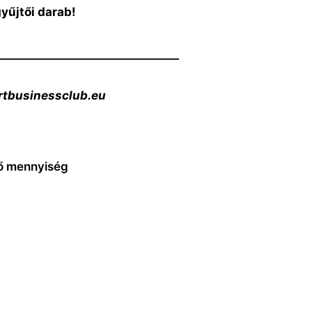
gyűjtői darab!
————————————————
rtbusinessclub.eu
tő mennyiség