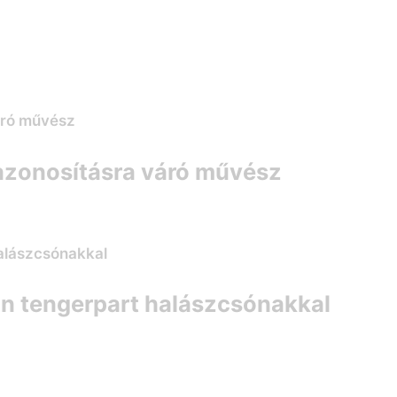
azonosításra váró művész
án tengerpart halászcsónakkal