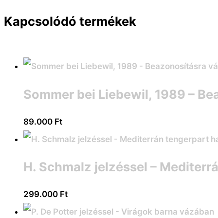
Kapcsolódó termékek
Sommer bei Liebewil, 1989 – Be
89.000
Ft
H. Schmalz jelzéssel – Mediterr
299.000
Ft