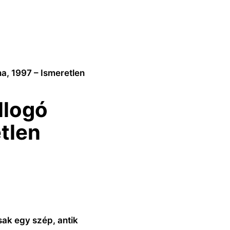
a, 1997 – Ismeretlen
llogó
etlen
sak egy szép, antik