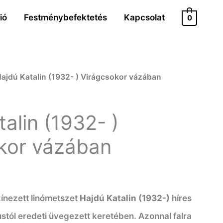
ió
Festménybefektetés
Kapcsolat
0
Hajdú Katalin (1932- ) Virágcsokor vázában
alin (1932- )
kor vázában
zínezett linómetszet
Hajdú Katalin (1932-)
híres
ustól eredeti üvegezett keretében. Azonnal falra