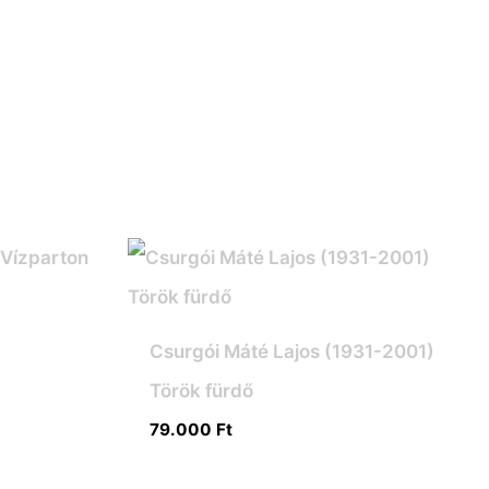
)
Csurgói Máté Lajos (1931-2001)
Török fürdő
79.000
Ft