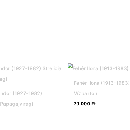
Fehér Ilona (1913-1983
ándor (1927-1982)
Vízparton
 (Papagájvirág)
79.000
Ft
t