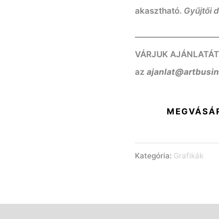
akasztható.
Gyűjtői 
——————————
VÁRJUK AJÁNLATÁT! K
az
ajanlat@artbusi
MEGVÁSÁ
Kategória:
Grafikák