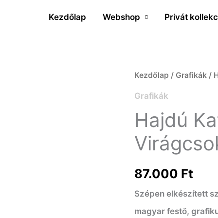
Kezdőlap
Webshop
Privát kollekc
Hajdú
Kezdőlap
/
Grafikák
/ 
Katalin
Grafikák
(1932-
Hajdú Kat
)
Virágcso
Virágcsokor
vázában
87.000
Ft
mennyiség
Szépen elkészített s
magyar festő, grafik