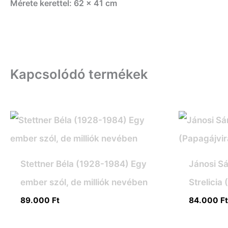
Mérete kerettel: 62
x 41 cm
Kapcsolódó termékek
Stettner Béla (1928-1984) Egy
Jánosi S
ember szól, de milliók nevében
Strelicia
89.000
Ft
84.000
F