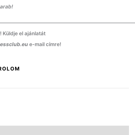
darab!
————————————————————————————
üldje el ajánlatát
nessclub.eu
e-mail címre!
ROLOM