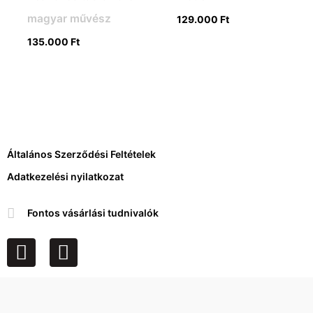
magyar művész
129.000
Ft
135.000
Ft
Általános Szerződési Feltételek
Adatkezelési nyilatkozat
Fontos vásárlási tudnivalók
F
I
a
n
c
s
e
t