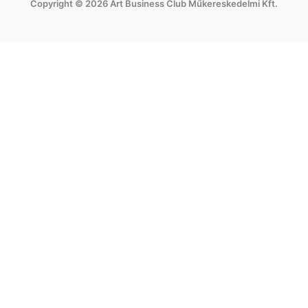
Copyright © 2026 Art Business Club Műkereskedelmi Kft.
b
a
o
g
o
r
k
a
m