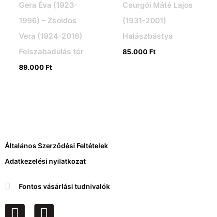
Gera Éva (1923-
Csurgói Máté Lajos
1996) – Zsoldos
(1931-2001)
Vera (1924-2016)
Halászbástya
Felszabadulás tér
85.000
Ft
89.000
Ft
Általános Szerződési Feltételek
Adatkezelési nyilatkozat
Fontos vásárlási tudnivalók
F
I