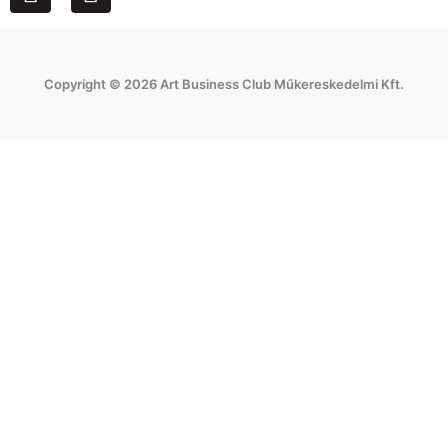
a
n
c
s
e
t
Copyright © 2026 Art Business Club Műkereskedelmi Kft.
b
a
o
g
o
r
k
a
m