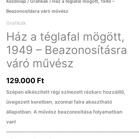
Kezdőlap
/
Grafikák
/ Ház a téglafal mögött, 1949 –
Beazonosításra váró művész
Grafikák
Ház a téglafal mögött,
1949 – Beazonosításra
váró művész
129.000
Ft
Szépen elkészített régi színezett rézkarc hozzáillő,
üvegezett keretben, azonnal falra akasztható
állapotban. A művész beazonosítása folyamatban
van!
——————————————————————————