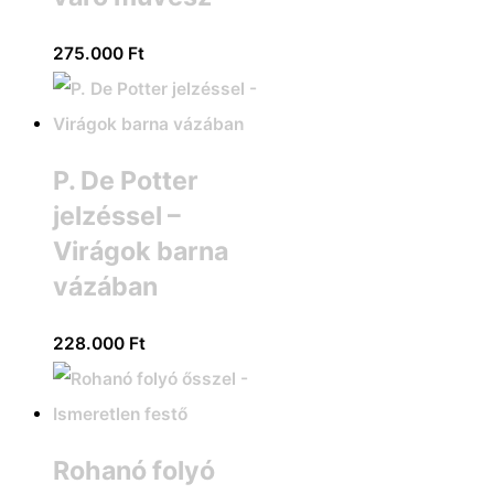
275.000
Ft
P. De Potter
jelzéssel –
Virágok barna
vázában
228.000
Ft
Rohanó folyó