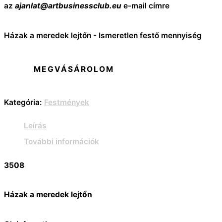
az
ajanlat@artbusinessclub.eu
e-mail címre
Házak a meredek lejtőn - Ismeretlen festő mennyiség
MEGVÁSÁROLOM
Kategória:
Festmények
Leírás
További információk
3508
Házak a meredek lejtőn