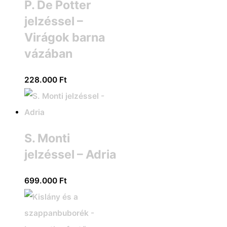
P. De Potter
jelzéssel –
Virágok barna
vázában
228.000
Ft
S. Monti
jelzéssel – Adria
699.000
Ft