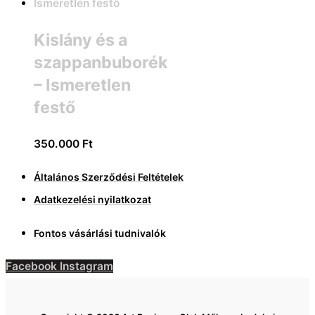
Kislány és a
szappanbuborék
– Ismeretlen
festő
350.000
Ft
Általános Szerződési Feltételek
Adatkezelési nyilatkozat
Fontos vásárlási tudnivalók
Facebook
Instagram