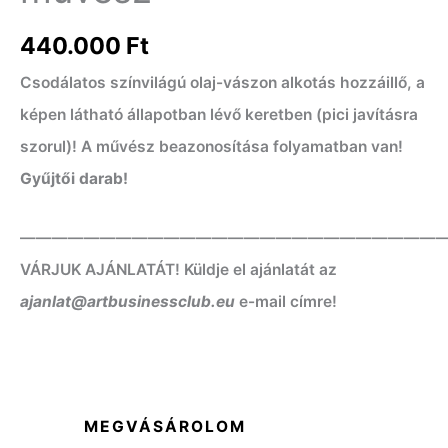
440.000
Ft
Csodálatos színvilágú olaj-vászon alkotás hozzáillő, a
képen látható állapotban lévő keretben (pici javításra
szorul)! A művész beazonosítása folyamatban van!
Gyűjtői darab!
——————————————————————————
VÁRJUK AJÁNLATÁT! Küldje el ajánlatát az
ajanlat@artbusinessclub.eu
e-mail címre!
MEGVÁSÁROLOM