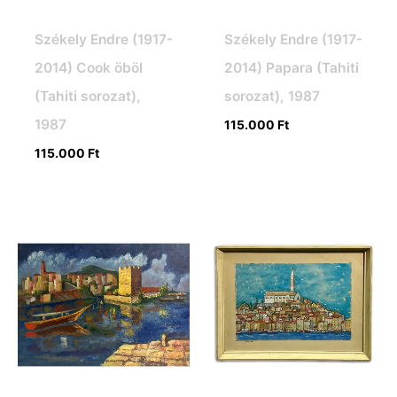
Székely Endre (1917-
Székely Endre (1917-
2014) Cook öböl
2014) Papara (Tahiti
(Tahiti sorozat),
sorozat), 1987
1987
115.000
Ft
115.000
Ft