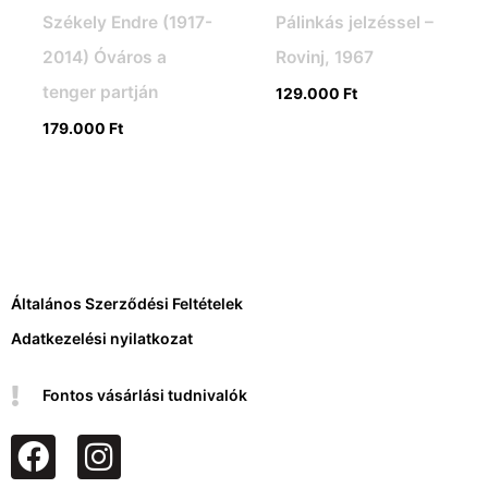
Székely Endre (1917-
Pálinkás jelzéssel –
2014) Óváros a
Rovinj, 1967
tenger partján
129.000
Ft
179.000
Ft
Általános Szerződési Feltételek
Adatkezelési nyilatkozat
Fontos vásárlási tudnivalók
F
I
a
n