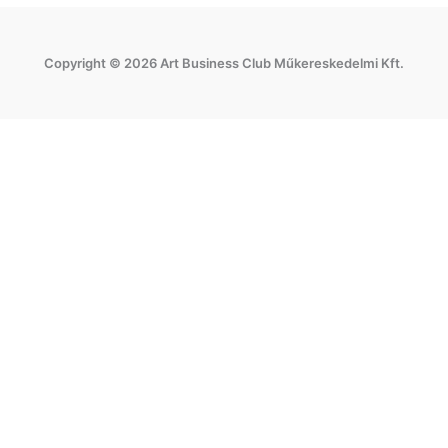
c
s
e
t
Copyright © 2026 Art Business Club Műkereskedelmi Kft.
b
a
o
g
o
r
k
a
m