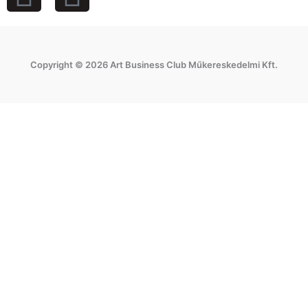
a
n
c
s
Copyright © 2026 Art Business Club Műkereskedelmi Kft.
e
t
b
a
o
g
o
r
k
a
m