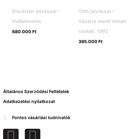
Drechsler jelzéssel –
Tóth jelzéssel –
Hullámverés
Vásárra menő román
család, 1992
680.000
Ft
395.000
Ft
Általános Szerződési Feltételek
Adatkezelési nyilatkozat
Fontos vásárlási tudnivalók
F
I