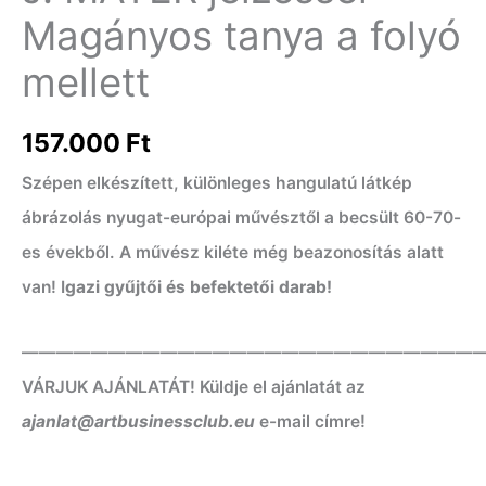
Magányos tanya a folyó
mellett
157.000
Ft
Szépen elkészített, különleges hangulatú látkép
ábrázolás nyugat-európai művésztől a becsült 60-70-
es évekből. A művész kiléte még beazonosítás alatt
van! I
gazi gyűjtői és befektetői darab!
——————————————————————————
VÁRJUK AJÁNLATÁT! Küldje el ajánlatát az
ajanlat@artbusinessclub.eu
e-mail címre!