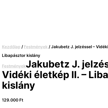
Kezdőlap
/
Festmények
/ Jakubetz J. jelzéssel – Vidéki 
Libapásztor kislány
Jakubetz J. jelzés
Festmények
Vidéki életkép II. – Li
kislány
129.000
Ft