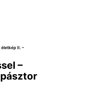
életkép II. –
sel –
bapásztor