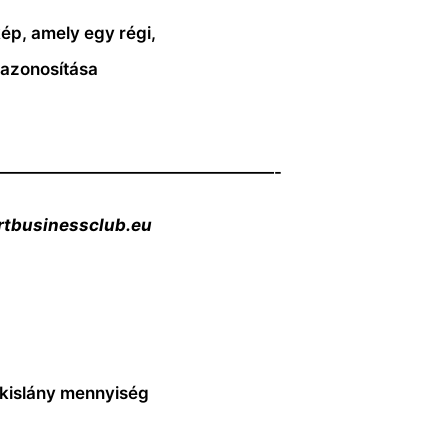
kép, amely egy régi,
beazonosítása
————————————————-
rtbusinessclub.eu
r kislány mennyiség