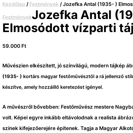
Kezdőlap
/
Festmények
/ Jozefka Antal (1935- ) Elmosó
Jozefka Antal (19
Festmények
Elmosódott vízparti tá
59.000
Ft
Művészien elkészített, jó színvilágú, modern tájkép á
(1935- )
kortárs magyar festőművésztől a rá jellemző stí
készítve, amely hozzáillő keretezést igényel.
A művészről bővebben:
Festőművész mestere Nagybá
volt.
Képei egyre inkább eltávolodnak a realista ábráz
színek kifejezőerejére építenek.
Tagja a Magyar Alko