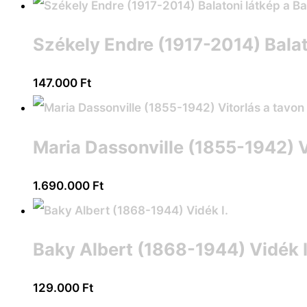
Székely Endre (1917-2014) Bala
147.000
Ft
Maria Dassonville (1855-1942) V
1.690.000
Ft
Baky Albert (1868-1944) Vidék I
129.000
Ft