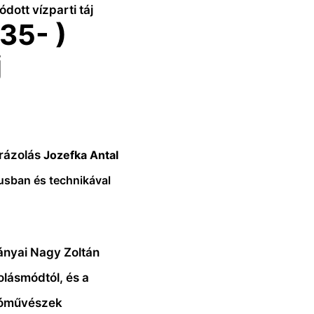
dott vízparti táj
35- )
j
brázolás
Jozefka Antal
lusban és technikával
nyai Nagy Zoltán
olásmódtól, és a
tóművészek