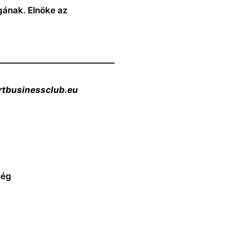
gának.
Elnöke az
——————————————
rtbusinessclub.eu
ség