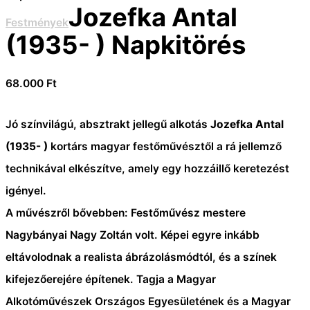
Jozefka Antal
Festmények
(1935- ) Napkitörés
68.000
Ft
Jó színvilágú, absztrakt jellegű alkotás
Jozefka Antal
(1935- )
kortárs magyar festőművésztől a rá jellemző
technikával elkészítve, amely egy hozzáillő keretezést
igényel.
A művészről bővebben:
Festőművész mestere
Nagybányai Nagy Zoltán volt.
Képei egyre inkább
eltávolodnak a realista ábrázolásmódtól, és a színek
kifejezőerejére építenek.
Tagja a Magyar
Alkotóművészek Országos Egyesületének és a Magyar