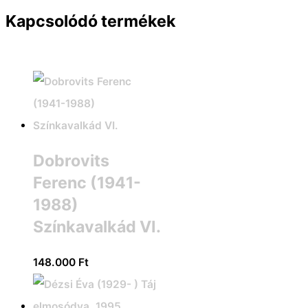
Kapcsolódó termékek
Dobrovits
Ferenc (1941-
1988)
Színkavalkád VI.
148.000
Ft