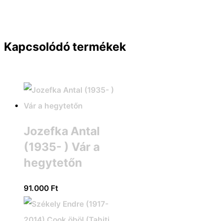
Kapcsolódó termékek
Jozefka Antal
(1935- ) Vár a
hegytetőn
91.000
Ft