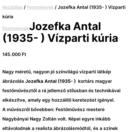
Kezdőlap
/
Festmények
/ Jozefka Antal (1935- ) Vízparti
kúria
Jozefka Antal
Festmények
(1935- ) Vízparti kúria
145.000
Ft
Nagy méretű, nagyon jó színvilágú vízparti látkép
ábrázolás
Jozefka Antal (1935- )
kortárs magyar
festőművésztől a rá jellemző stílusban és technikával
elkészítve, amely egy hozzáillő keretezést igényel.
A művészről bővebben:
Festőművész mestere
Nagybányai Nagy Zoltán volt.
Képei egyre inkább
eltávolodnak a realista ábrázolásmódtól, és a színek