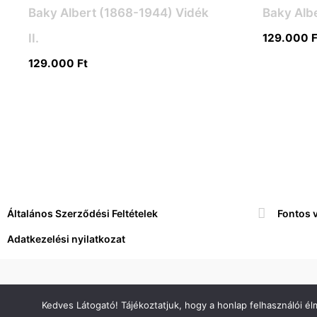
Baky Albert (1868-1944) Vidék
Baky Albe
II.
129.000
F
129.000
Ft
Általános Szerződési Feltételek
Fontos 
Adatkezelési nyilatkozat
Copyright © 2026 Art Business Club Műkereskedelmi Kft.
Kedves Látogató! Tájékoztatjuk, hogy a honlap felhasználói é