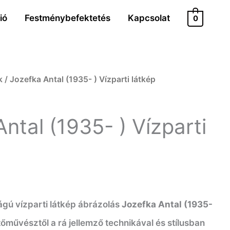
ió
Festménybefektetés
Kapcsolat
0
k
/ Jozefka Antal (1935- ) Vízparti látkép
ntal (1935- ) Vízparti
lágú vízparti látkép ábrázolás
Jozefka Antal (1935-
őművésztől a rá jellemző technikával és stílusban