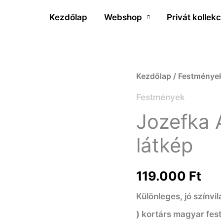
Kezdőlap
Webshop
Privát kollekc
Jozefka
Kezdőlap
/
Festménye
Antal
Festmények
(1935-
Jozefka A
)
látkép
Vízparti
látkép
119.000
Ft
mennyiség
Különleges, jó színvi
)
kortárs magyar fest