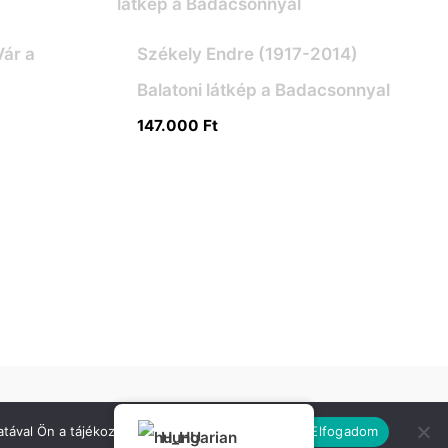
Vár a
Székely Endre (1917-2014)
Balatoni látkép a Badacsonnyal
147.000
Ft
tával Ön a tájékoztatásunkat tudomásul veszi.
Elfogadom
Hungarian