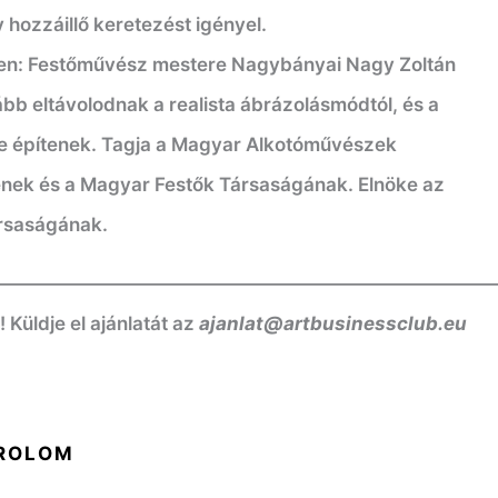
 hozzáillő keretezést igényel.
en:
Festőművész mestere Nagybányai Nagy Zoltán
bb eltávolodnak a realista ábrázolásmódtól, és a
re építenek.
Tagja a Magyar Alkotóművészek
nek és a Magyar Festők Társaságának.
Elnöke az
rsaságának.
——————————————————————————
üldje el ajánlatát az
ajanlat@artbusinessclub.eu
ROLOM