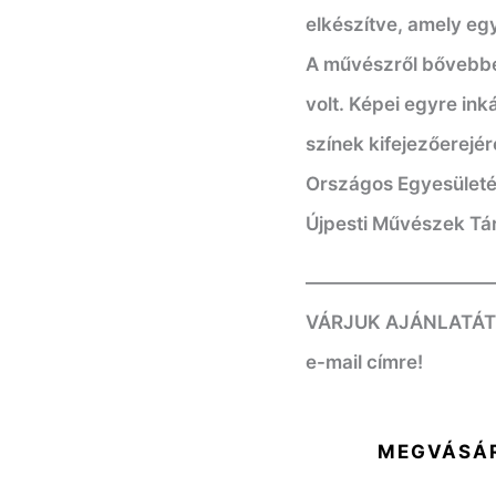
elkészítve, amely egy
A művészről bővebb
volt.
Képei egyre inká
színek kifejezőerejé
Országos Egyesületé
Újpesti Művészek Tá
——————————
VÁRJUK AJÁNLATÁT! K
e-mail címre!
MEGVÁSÁ