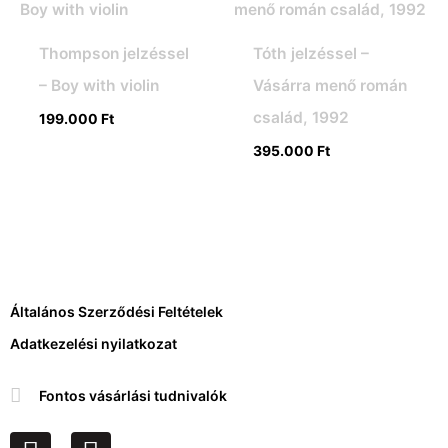
Thompson jelzéssel
Tóth jelzéssel –
– Boy with violin
Vásárra menő román
család, 1992
199.000
Ft
395.000
Ft
Általános Szerződési Feltételek
Adatkezelési nyilatkozat
Fontos vásárlási tudnivalók
F
I