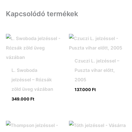
Kapcsolódó termékek
Czuczi L. jelzéssel –
L. Swoboda
Puszta vihar előtt,
jelzéssel – Rózsák
2005
zöld üveg vázában
137.000
Ft
349.000
Ft