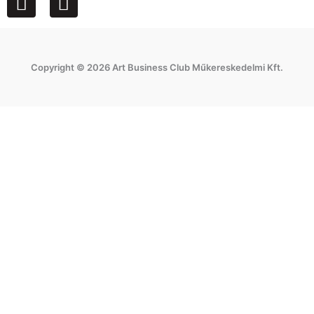
a
n
c
s
e
t
Copyright © 2026 Art Business Club Műkereskedelmi Kft.
b
a
o
g
o
r
k
a
m