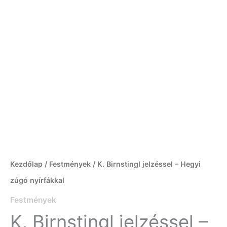
Kezdőlap
/
Festmények
/ K. Birnstingl jelzéssel – Hegyi
zúgó nyírfákkal
Festmények
K. Birnstingl jelzéssel –