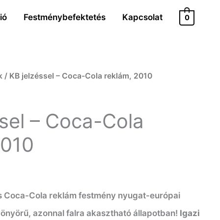
ió
Festménybefektetés
Kapcsolat
0
k
/ KB jelzéssel – Coca-Cola reklám, 2010
ssel – Coca-Cola
2010
s Coca-Cola reklám festmény nyugat-európai
önyörű, azonnal falra akasztható állapotban!
Igazi