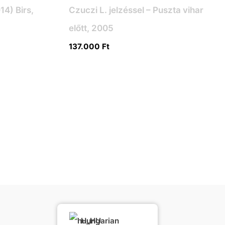
14) Birs,
Czuczi L. jelzéssel – Puszta vihar
előtt, 2005
137.000
Ft
Hungarian