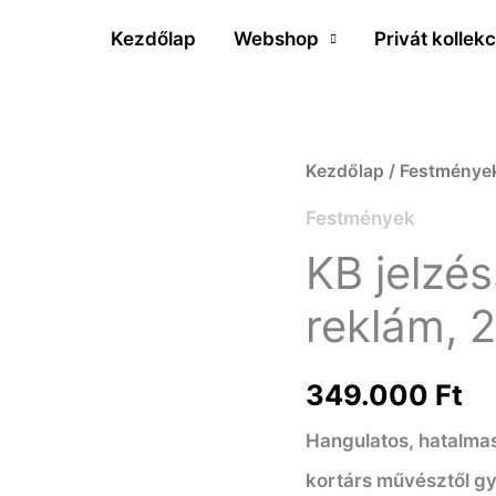
Kezdőlap
Webshop
Privát kollekc
KB
Kezdőlap
/
Festménye
jelzéssel
Festmények
-
KB jelzé
Coca-
reklám, 
Cola
reklám,
349.000
Ft
2010
Hangulatos, hatalma
mennyiség
kortárs művésztől gy