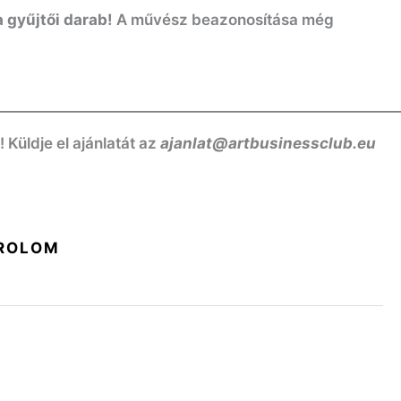
 gyűjtői darab!
A művész beazonosítása még
——————————————————————————
üldje el ajánlatát az
ajanlat@artbusinessclub.eu
ROLOM