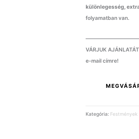
különlegesség, extra
folyamatban van.
——————————
VÁRJUK AJÁNLATÁT! K
e-mail címre!
MEGVÁSÁ
Kategória:
Festmények