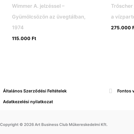
Wimmer A. jelzéssel –
Trőscher 
Gyümölcsözön az üvegtálban,
a vízpart
1974
275.000
115.000
Ft
Általános Szerződési Feltételek
Fontos 
Adatkezelési nyilatkozat
Copyright © 2026 Art Business Club Műkereskedelmi Kft.