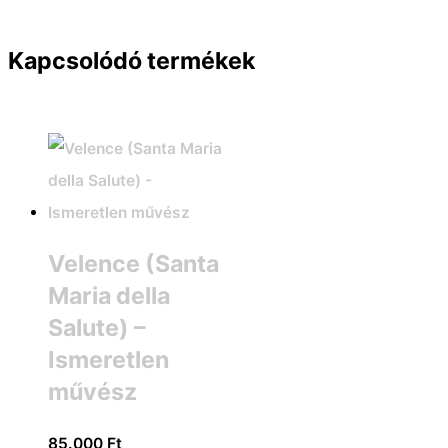
Kapcsolódó termékek
Velence (Santa
Maria della
Salute) –
Ismeretlen
művész
85.000
Ft