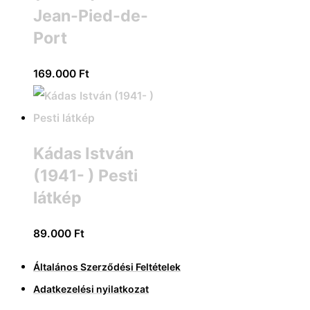
Jean-Pied-de-
Port
169.000
Ft
Kádas István
(1941- ) Pesti
látkép
89.000
Ft
Általános Szerződési Feltételek
Adatkezelési nyilatkozat