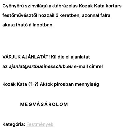
Gyönyörű színvilágú aktábrázolás
Kozák Kata
kortárs
festőművésztől hozzáillő keretben, azonnal falra
akasztható állapotban.
———————————————————————————
VÁRJUK AJÁNLATÁT! Küldje el ajánlatát
az
ajanlat@artbusinessclub.eu
e-mail címre!
Kozák Kata (?-?) Aktok pirosban mennyiség
MEGVÁSÁROLOM
Kategória:
Festmények