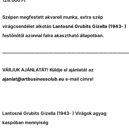
128.000
Ft
Szépen megfestett akvarell munka, extra szép
virágcsendélet alkotás
Lantosné Grubits Gizella (1943- )
festőnőtől azonnal falra akasztható állapotban.
———————————————————————————
VÁRJUK AJÁNLATÁT! Küldje el ajánlatát az
ajanlat@artbusinessclub.eu
e-mail címre!
Lantosné Grubits Gizella (1943- ) Virágok agyag
kaspóban mennyiség