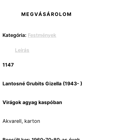
MEGVÁSÁROLOM
Kategória:
Festmények
Leírás
1147
Lantosné Grubits Gizella (1943- )
Virágok agyag kaspóban
Akvarell, karton
Becsült kor: 1960-70-80-as évek