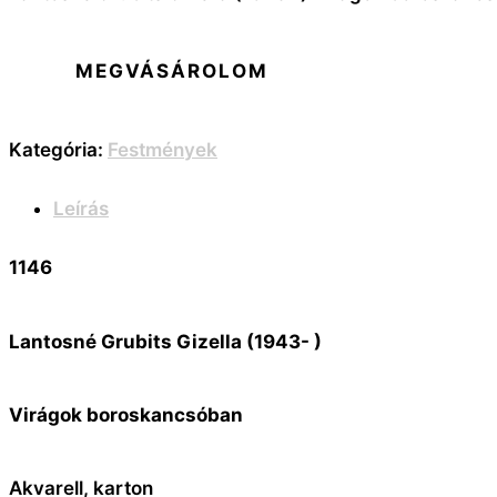
MEGVÁSÁROLOM
Kategória:
Festmények
Leírás
1146
Lantosné Grubits Gizella (1943- )
Virágok boroskancsóban
Akvarell, karton