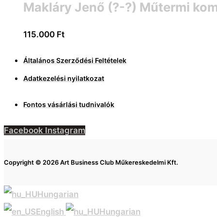
Makláry Jenő (?-?) Műtermi komp
115.000
Ft
Általános Szerződési Feltételek
Adatkezelési nyilatkozat
Fontos vásárlási tudnivalók
Facebook
Instagram
Copyright © 2026 Art Business Club Műkereskedelmi Kft.
Hungarian
English
Hungarian