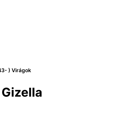
43- ) Virágok
Gizella