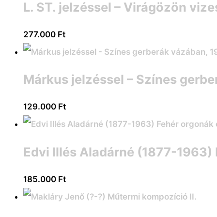
L. ST. jelzéssel – Virágözön vi
277.000
Ft
Márkus jelzéssel – Színes gerb
129.000
Ft
Edvi Illés Aladárné (1877-1963)
185.000
Ft