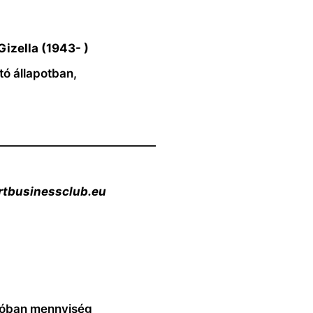
izella (1943- )
tó állapotban,
——————————————
rtbusinessclub.eu
csóban mennyiség