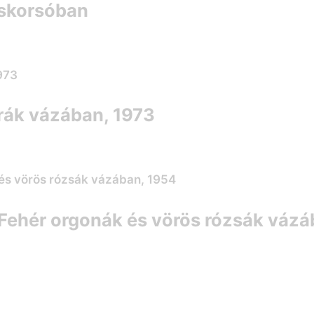
zeskorsóban
erák vázában, 1973
 Fehér orgonák és vörös rózsák váz