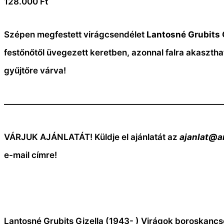
128.000
Ft
Szépen megfestett virágcsendélet
Lantosné Grubits G
festőnőtől üvegezett keretben, azonnal falra akasztha
gyűjtőre várva!
—————————————————————————
VÁRJUK AJÁNLATÁT! Küldje el ajánlatát az
ajanlat@a
e-mail címre!
Lantosné Grubits Gizella (1943- ) Virágok boroskan