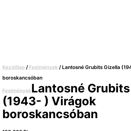
Kezdőlap
/
Festmények
/ Lantosné Grubits Gizella (19
boroskancsóban
Lantosné Grubits 
Festmények
(1943- ) Virágok
boroskancsóban