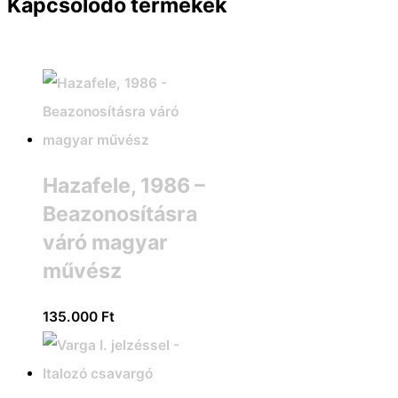
Kapcsolódó termékek
Hazafele, 1986 –
Beazonosításra
váró magyar
művész
135.000
Ft