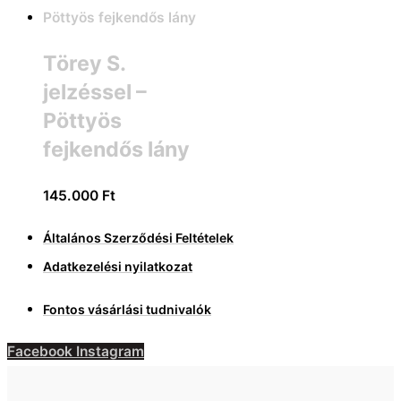
Törey S.
jelzéssel –
Pöttyös
fejkendős lány
145.000
Ft
Általános Szerződési Feltételek
Adatkezelési nyilatkozat
Fontos vásárlási tudnivalók
Facebook
Instagram