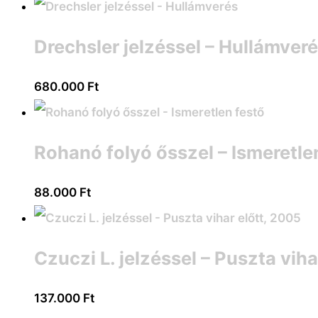
Drechsler jelzéssel – Hullámver
680.000
Ft
Rohanó folyó ősszel – Ismeretle
88.000
Ft
Czuczi L. jelzéssel – Puszta viha
137.000
Ft