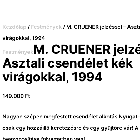
Kezdőlap
/
Festmények
/ M. CRUENER jelzéssel – Aszta
virágokkal, 1994
M. CRUENER jelzé
Festmények
Asztali csendélet kék
virágokkal, 1994
149.000
Ft
Nagyon szépen megfestett csendélet alkotás Nyugat
csak egy hozzáillő keretezésre és egy gyűjtőre vár! 
beazonosítása folyamatban van!