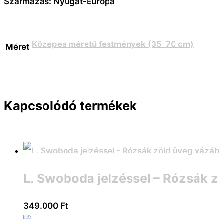
Származás: Nyugat-Európa
Közepes méretű festmények (35-70 cm)
Méret
Kapcsolódó termékek
L. Swoboda jelzéssel – Rózsák 
349.000
Ft