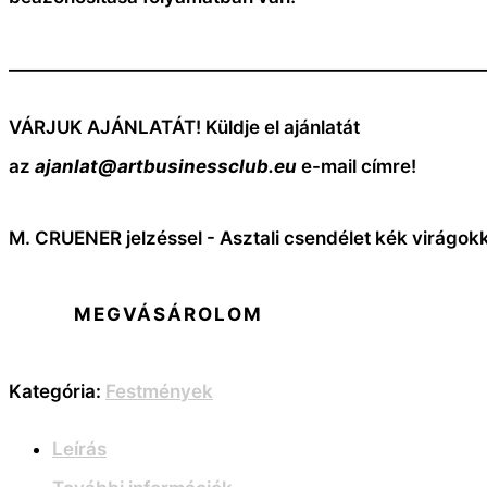
—————————————————————————
VÁRJUK AJÁNLATÁT! Küldje el ajánlatát
az
ajanlat@artbusinessclub.eu
e-mail címre!
M. CRUENER jelzéssel - Asztali csendélet kék virágok
MEGVÁSÁROLOM
Kategória:
Festmények
Leírás