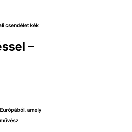
li csendélet kék
ssel –
-Európából, amely
A művész