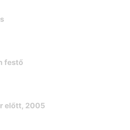
és
n festő
r előtt, 2005