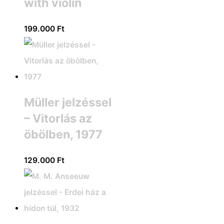
with violin
199.000
Ft
Müller jelzéssel
– Vitorlás az
öbölben, 1977
129.000
Ft