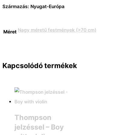
Származás: Nyugat-Európa
Nagy méretű festmények (>70 cm)
Méret
Kapcsolódó termékek
Thompson
jelzéssel – Boy