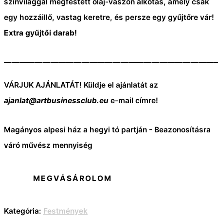
színvilággal megfestett olaj-vászon alkotás, amely csak
egy hozzáillő, vastag keretre, és persze egy gyűjtőre vár!
Extra gyűjtői darab!
———————————————————————————
VÁRJUK AJÁNLATÁT! Küldje el ajánlatát az
ajanlat@artbusinessclub.eu
e-mail címre!
Magányos alpesi ház a hegyi tó partján - Beazonosításra
váró művész mennyiség
MEGVÁSÁROLOM
Kategória:
Festmények