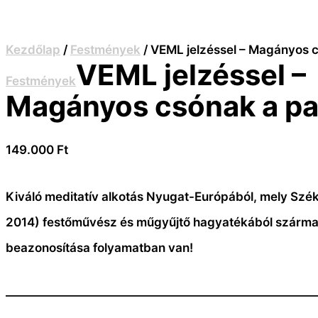
Kezdőlap
/
Festmények
/ VEML jelzéssel – Magányos 
VEML jelzéssel –
Festmények
Magányos csónak a pa
149.000
Ft
Kiváló meditatív alkotás Nyugat-Európából, mely Szék
2014) festőművész és műgyűjtő hagyatékából szárma
beazonosítása folyamatban van!
—————————————————————————