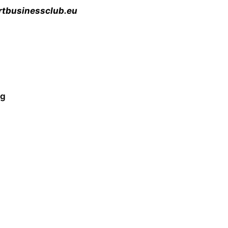
rtbusinessclub.eu
ég