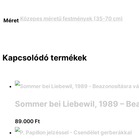
Közepes méretű festmények (35-70 cm)
Méret
Kapcsolódó termékek
Sommer bei Liebewil, 1989 – Be
89.000
Ft