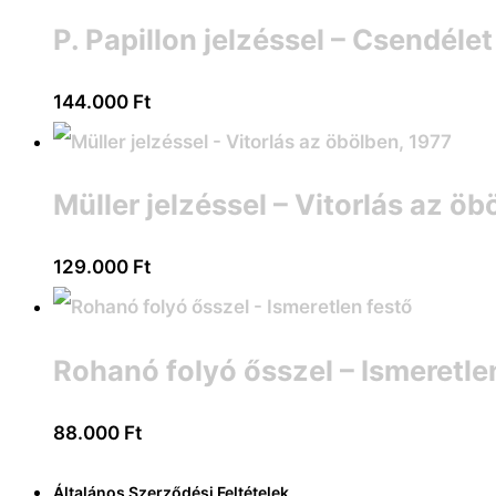
P. Papillon jelzéssel – Csendéle
144.000
Ft
Müller jelzéssel – Vitorlás az öb
129.000
Ft
Rohanó folyó ősszel – Ismeretle
88.000
Ft
Általános Szerződési Feltételek