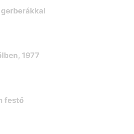
t gerberákkal
ölben, 1977
n festő