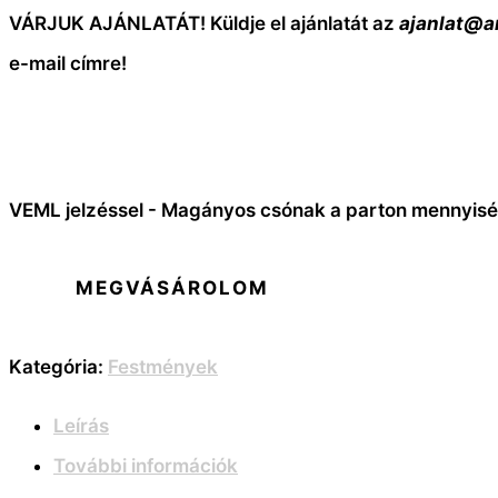
VÁRJUK AJÁNLATÁT! Küldje el ajánlatát az
ajanlat@a
e-mail címre!
VEML jelzéssel - Magányos csónak a parton mennyis
MEGVÁSÁROLOM
Kategória:
Festmények
Leírás
További információk