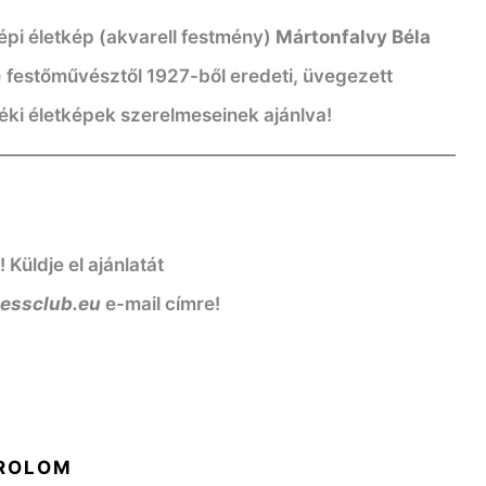
épi életkép (akvarell festmény)
Mártonfalvy Béla
)
festőművésztől 1927-ből eredeti, üvegezett
déki életképek szerelmeseinek ajánlva!
———————————————————————————
üldje el ajánlatát
nessclub.eu
e-mail címre!
ROLOM