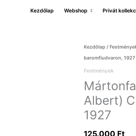
Kezdőlap
Webshop
Privát kollekc
Mártonfalvy
Kezdőlap
/
Festménye
Béla
baromfiudvaron, 1927
(Mártonfalvy
Festmények
Albert)
Mártonfa
Cica
Albert) 
a
1927
baromfiudvaron,
1927
125.000
Ft
mennyiség