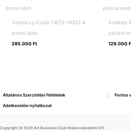
Zorkóczy Gyula (1873-1932) A
Székely 
poros úton
párizsi m
285.000
Ft
129.000
F
Általános Szerződési Feltételek
Fontos 
Adatkezelési nyilatkozat
Copyright © 2026 Art Business Club Műkereskedelmi Kft.