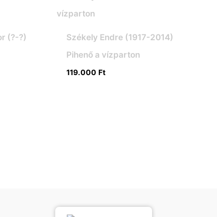
r (?-?)
Székely Endre (1917-2014)
Pihenő a vízparton
119.000
Ft