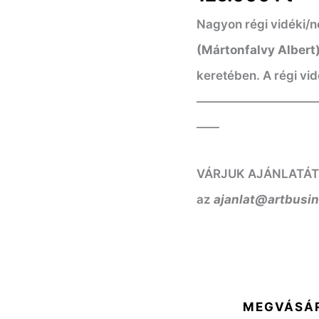
Nagyon régi vidéki/n
(Mártonfalvy Albert
keretében. A régi vi
——————————
——
VÁRJUK AJÁNLATÁT! K
az
ajanlat@artbusi
MEGVÁSÁ