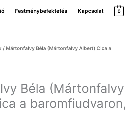
ió
Festménybefektetés
Kapcsolat
0
k
/ Mártonfalvy Béla (Mártonfalvy Albert) Cica a
lvy Béla (Mártonfalvy
Cica a baromfiudvaron,