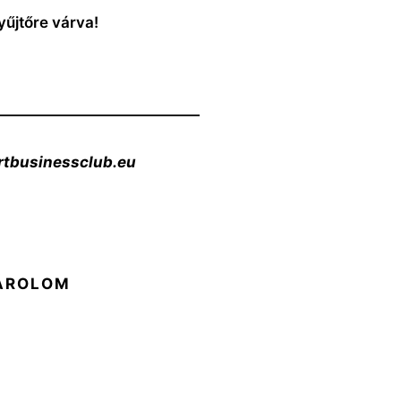
yűjtőre várva!
——————————————
rtbusinessclub.eu
ÁROLOM