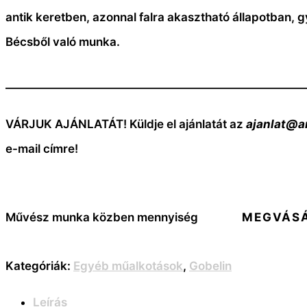
antik keretben, azonnal falra akasztható állapotban, g
Bécsből való munka.
—————————————————————————
VÁRJUK AJÁNLATÁT! Küldje el ajánlatát az
ajanlat@a
e-mail címre!
Művész munka közben mennyiség
MEGVÁS
Kategóriák:
Egyéb műalkotások
,
Gobelin
Leírás