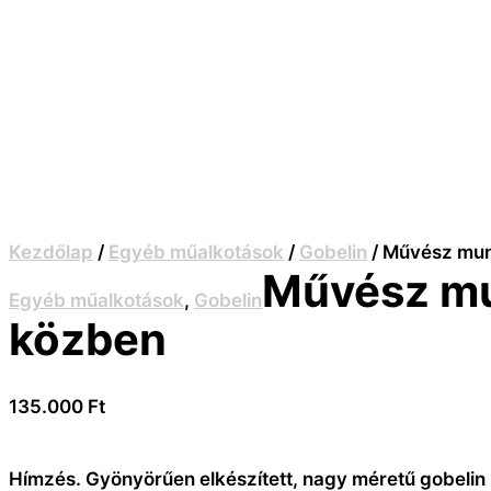
Kezdőlap
/
Egyéb műalkotások
/
Gobelin
/ Művész mu
Művész m
Egyéb műalkotások
,
Gobelin
közben
135.000
Ft
Hímzés. Gyönyörűen elkészített, nagy méretű gobeli