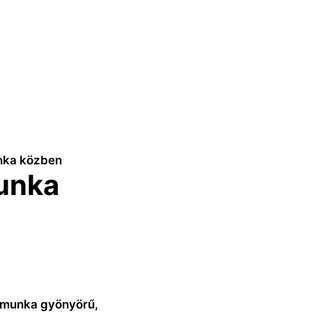
nka közben
unka
n munka gyönyörű,