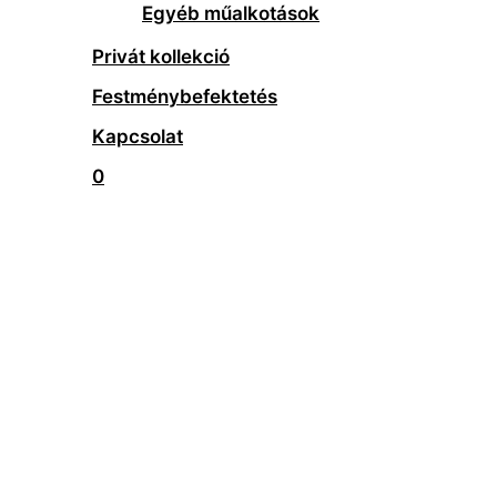
Egyéb műalkotások
Privát kollekció
Festménybefektetés
Kapcsolat
0