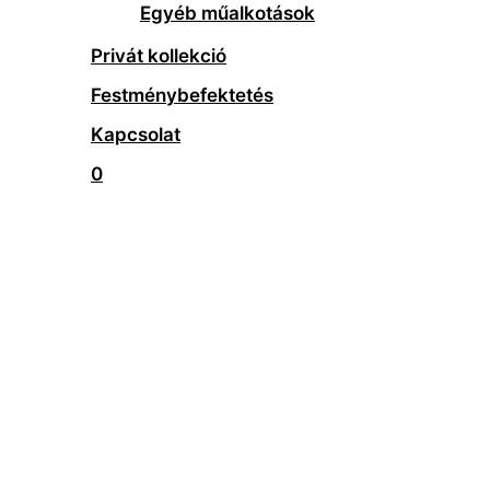
Egyéb műalkotások
Privát kollekció
Festménybefektetés
Kapcsolat
0