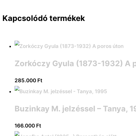
Kapcsolódó termékek
Zorkóczy Gyula (1873-1932) A 
285.000
Ft
Buzinkay M. jelzéssel – Tanya, 
166.000
Ft