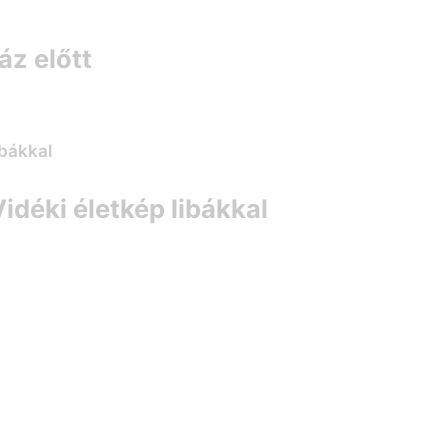
áz előtt
idéki életkép libákkal