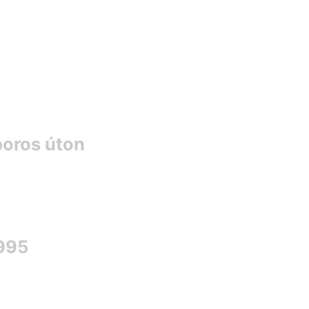
poros úton
1995