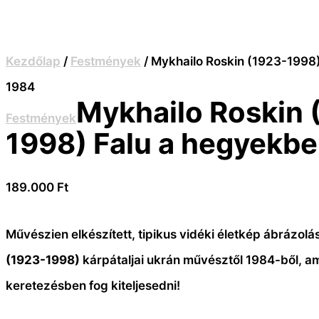
Kezdőlap
/
Festmények
/ Mykhailo Roskin (1923-1998
1984
Mykhailo Roskin 
Festmények
1998) Falu a hegyekbe
189.000
Ft
Művészien elkészített, tipikus vidéki életkép ábrázolá
(1923-1998)
kárpátaljai ukrán művésztől 1984-ből, am
keretezésben fog kiteljesedni!