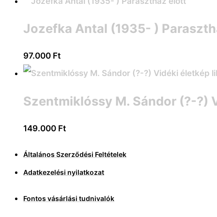
Jozefka Antal (1935- ) Paraszth
97.000
Ft
Szentmiklóssy M. Sándor (?-?) V
149.000
Ft
Általános Szerződési Feltételek
Adatkezelési nyilatkozat
Fontos vásárlási tudnivalók