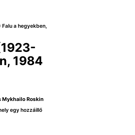
) Falu a hegyekben,
(1923-
n, 1984
s
Mykhailo Roskin
ely egy hozzáillő