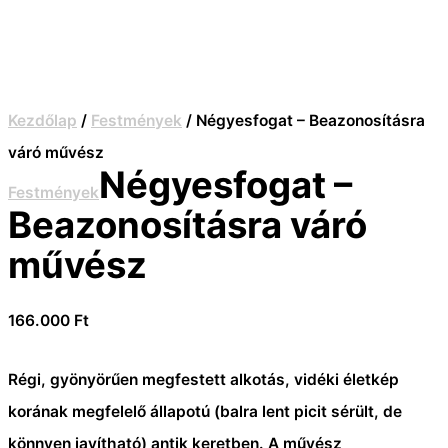
Kezdőlap
/
Festmények
/ Négyesfogat – Beazonosításra
váró művész
Négyesfogat –
Festmények
Beazonosításra váró
művész
166.000
Ft
Régi, gyönyörűen megfestett alkotás, vidéki életkép
korának megfelelő állapotú (balra lent picit sérült, de
könnyen javítható) antik keretben. A művész