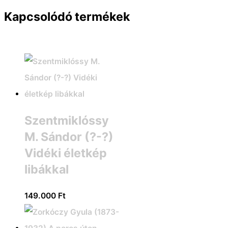
Kapcsolódó termékek
Szentmiklóssy
M. Sándor (?-?)
Vidéki életkép
libákkal
149.000
Ft