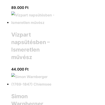
89.000
Ft
Vízpart
napsütésben –
Ismeretlen
művész
44.000
Ft
Simon
Warnberger