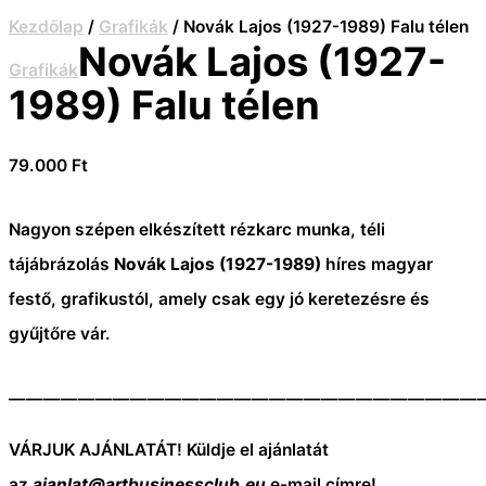
Kezdőlap
/
Grafikák
/ Novák Lajos (1927-1989) Falu télen
Novák Lajos (1927-
Grafikák
1989) Falu télen
79.000
Ft
Nagyon szépen elkészített rézkarc munka, téli
tájábrázolás
Novák Lajos (1927-1989)
híres magyar
festő, grafikustól, amely csak egy jó keretezésre és
gyűjtőre vár.
———————————————————————————
VÁRJUK AJÁNLATÁT! Küldje el ajánlatát
az
ajanlat@artbusinessclub.eu
e-mail címre!