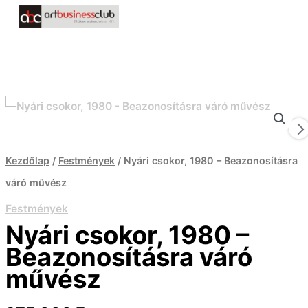
FŐMENÜ
Ugrás
a
tartalomra
Nyári
csokor,
1980
Kezdőlap
/
Festmények
/ Nyári csokor, 1980 – Beazonosításra
-
váró művész
Beazonosításra
Festmények
váró
Nyári csokor, 1980 –
művész
Beazonosításra váró
mennyiség
művész