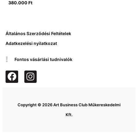
380.000
Ft
Általános Szerződési Feltételek
Adatkezelési nyilatkozat
Fontos vásárlási tudnivalók
F
I
a
n
c
s
e
t
Copyright © 2026 Art Business Club Műkereskedelmi
b
a
Kft.
o
g
o
r
k
a