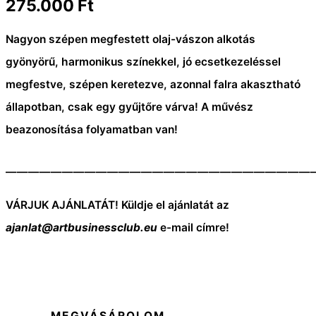
275.000
Ft
Nagyon szépen megfestett olaj-vászon alkotás
gyönyörű, harmonikus színekkel, jó ecsetkezeléssel
megfestve, szépen keretezve, azonnal falra akasztható
állapotban, csak egy gyűjtőre várva! A művész
beazonosítása folyamatban van!
———————————————————————————
VÁRJUK AJÁNLATÁT! Küldje el ajánlatát az
ajanlat@artbusinessclub.eu
e-mail címre!
MEGVÁSÁROLOM