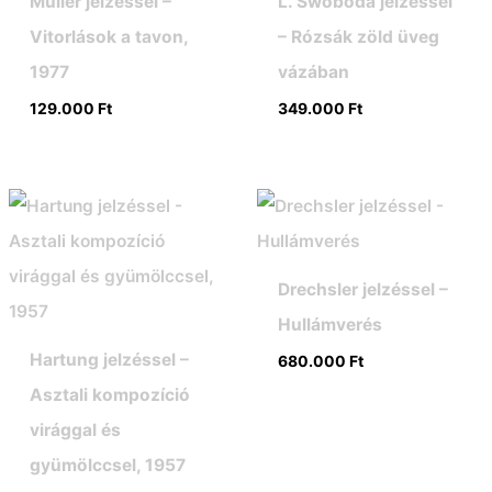
Müller jelzéssel –
L. Swoboda jelzéssel
Vitorlások a tavon,
– Rózsák zöld üveg
1977
vázában
129.000
Ft
349.000
Ft
Drechsler jelzéssel –
Hullámverés
Hartung jelzéssel –
680.000
Ft
Asztali kompozíció
virággal és
gyümölccsel, 1957