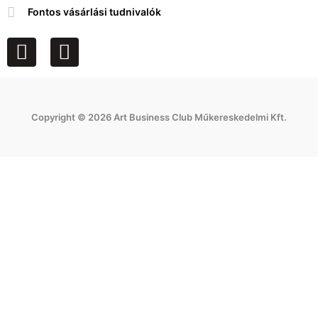
Fontos vásárlási tudnivalók
F
I
a
n
c
s
e
t
Copyright © 2026 Art Business Club Műkereskedelmi Kft.
b
a
o
g
o
r
k
a
m