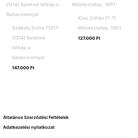
Kiss Zoltán (?-?)
Székely Endre (1917-
Művésztelep, 1961
2014) Balatoni
127.000
Ft
látkép a
Badacsonnyal
147.000
Ft
Általános Szerződési Feltételek
Adatkezelési nyilatkozat