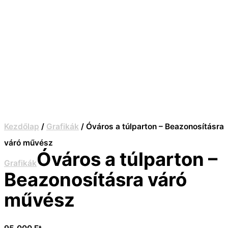
Kezdőlap
/
Grafikák
/ Óváros a túlparton – Beazonosításra
váró művész
Óváros a túlparton –
Grafikák
Beazonosításra váró
művész