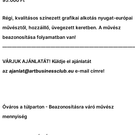
95.000
Ft
Régi, kvalitásos színezett grafikai alkotás nyugat-európai
művésztől, hozzáillő, üvegezett keretben. A művész
beazonosítása folyamatban van!
———————————————————————————
VÁRJUK AJÁNLATÁT! Küldje el ajánlatát
az
ajanlat@artbusinessclub.eu
e-mail címre!
Óváros a túlparton - Beazonosításra váró művész
mennyiség