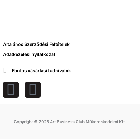
Általános Szerződési Feltételek
Adatkezelési nyilatkozat
Fontos vásárlási tudnivalók
F
I
a
n
c
s
Copyright © 2026 Art Business Club Műkereskedelmi Kft.
e
t