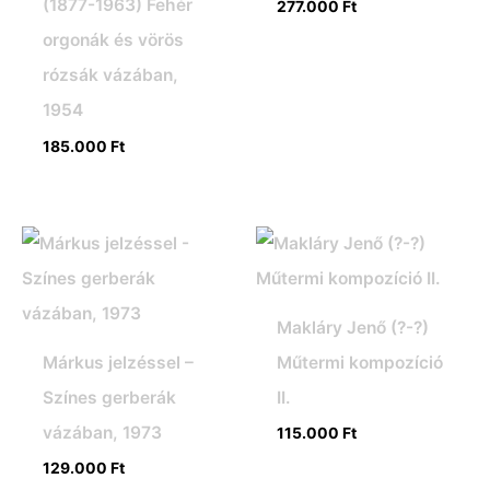
(1877-1963) Fehér
277.000
Ft
orgonák és vörös
rózsák vázában,
1954
185.000
Ft
Makláry Jenő (?-?)
Márkus jelzéssel –
Műtermi kompozíció
Színes gerberák
II.
vázában, 1973
115.000
Ft
129.000
Ft