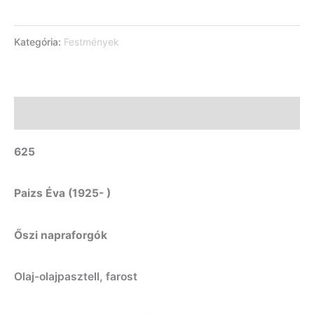
Kategória:
Festmények
Leírás
625
Paizs Éva (1925- )
Őszi napraforgók
Olaj-olajpasztell, farost