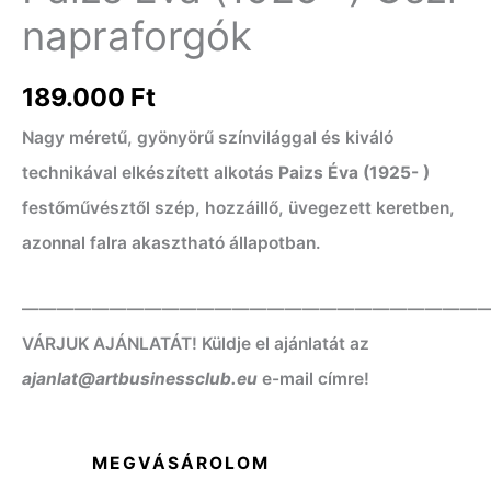
napraforgók
189.000
Ft
Nagy méretű, gyönyörű színvilággal és kiváló
technikával elkészített alkotás
Paizs Éva (1925- )
festőművésztől szép, hozzáillő, üvegezett keretben,
azonnal falra akasztható állapotban.
——————————————————————————
VÁRJUK AJÁNLATÁT! Küldje el ajánlatát az
ajanlat@artbusinessclub.eu
e-mail címre!
MEGVÁSÁROLOM