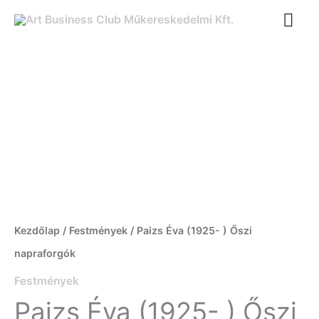
Ugrás
FŐ
a
tartalomra
Paizs
Éva
(1925-
)
Őszi
napraforgók
mennyiség
Kezdőlap
/
Festmények
/ Paizs Éva (1925- ) Őszi
napraforgók
Festmények
Paizs Éva (1925- ) Őszi