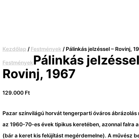
Kezdőlap
/
Festmények
/ Pálinkás jelzéssel – Rovinj, 1
Pálinkás jelzéssel
Festmények
Rovinj, 1967
129.000
Ft
Pazar színvilágú horvát tengerparti óváros ábrázolá
az 1960-70-es évek tipikus keretében, azonnal falra 
(bár a keret kis felújítást megérdemelne). A művész 