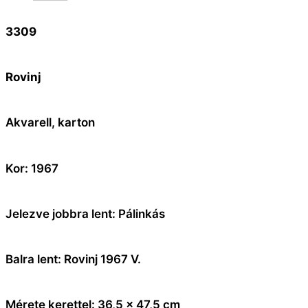
3309
Rovinj
Akvarell, karton
Kor: 1967
Jelezve jobbra lent: Pálinkás
Balra lent: Rovinj 1967 V.
Mérete kerettel: 36,5 x 47,5 cm