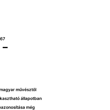
967
 –
s magyar művésztől
akasztható állapotban
beazonosítása még