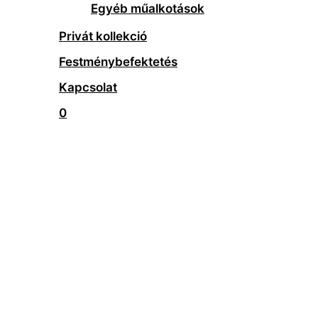
Egyéb műalkotások
Privát kollekció
Festménybefektetés
Kapcsolat
0